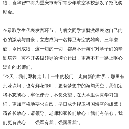
绩，袁华智中将为重庆市海军青少年航空学校颁发了招飞奖
励金。
在录取学生代表发言环节，冉凯文同学慷慨激昂表达自己内
心的激动与自豪，立志成为一名捍卫海空的雄鹰。三年磨
砺，今日成绩，这一切的一切，都离不开海军对学子们的辛
勤培养，离不开各级领导的倾心付出，更离不开一路上呕心
沥血的老师们。
“今天，我们即将走出十一中的校门，走向新的世界，那里有
荆棘坎坷，也有鲜花绿叶，更有梦想中的海阔天空，我们定
将不忘初心，牢记使命，不负众望，在大学里认真学习知
识，更加严格地要求自己，早日成为捍卫祖国海空的雄鹰！
请首长放心，请领导、老师和家长们放心！我们有信心，我
们更有决心——强军有我，强国看我”。