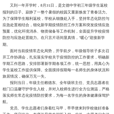
又到一年开学时，
月
日，是文德中学初三年级学生返校
8
31
报到的日子。寂静了一整个暑假的校园又重新焕发了青春活力。
为了保障学生顺利返校，学校从细微处入手，坚持常态化防控与
应急处置相结合，细化新学期疫情防控工作方案和突发疫情应急
预案，优化环境消杀、物资储备等工作机制，全面提升学校疫情
防控与应急处置能力。在只言片语间显真情，
暖心
迎接新学
“
”
期。
面对当前疫情常态化局势，开学前夕，年级领导班子多次召
开工作协调会，扎实落实学校关于疫情防控的工作要求，明确新
学期工作思路，安排部署新学期各项工作，统一思想，用真心为
学生返校工作提供保障。全面摸排假期每一名师生的身体状况和
旅居情况，确保万无一失。
报到当日，年级主任赖德东、全年级班主任、党员志愿者在
校门口温馨守护学生入校，并对入校师生进行全方位测温，严格
落实师生常态化疫情防控要求，为每一名学生的身体健康保驾护
航。
党员、学生志愿者们身着红马甲，早早便来到学校做好准备