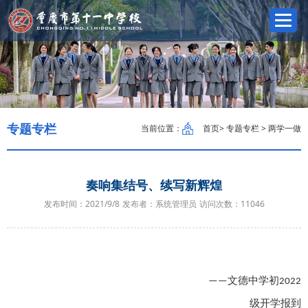
专题专栏
当前位置：
首页
> 专题专栏 > 两学一做
奏响集结号、续写新辉煌
发布时间：2021/9/8
发布者：系统管理员
访问次数：
11046
文德中学初
——
2022
级开学报到