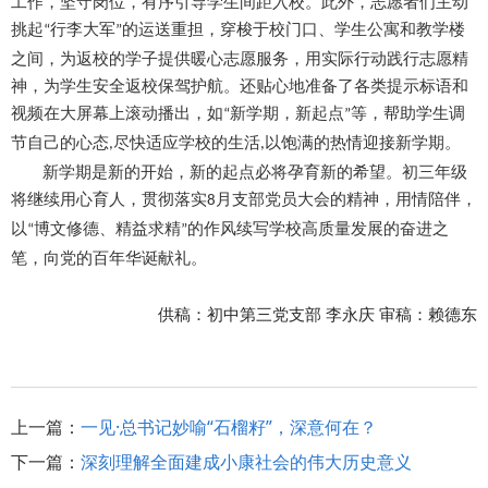
工作，坚守岗位，有序引导学生间距入校。此外，志愿者们主动
挑起
行李大军
的运送重担，穿梭于校门口、学生公寓和教学楼
“
”
之间，为返校的学子提供暖心志愿服务，用实际行动践行志愿精
神，为学生安全返校保驾护航。还贴心地准备了各类提示标语和
视频在大屏幕上滚动播出，如
新学期，新起点
等，帮助学生调
“
”
节自己的心态
尽快适应学校的生活
以饱满的热情迎接新学期。
,
,
新学期是新的开始，新的起点必将孕育新的希望。初三年级
将继续用心育人，贯彻落实
月支部党员大会的精神，用情陪伴，
8
以
博文修德、精益求精
的作风续写学校高质量发展的奋进之
“
”
笔，向党的百年华诞献礼。
供稿：初中第三党支部 李永庆 审稿：赖德东
上一篇：
一见·总书记妙喻“石榴籽”，深意何在？
下一篇：
深刻理解全面建成小康社会的伟大历史意义