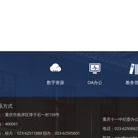
数字资源
OA办公
教务
系方式
址：重庆市南岸区弹子石一村159号
重庆十一中纪委办
：400061
电话：023-6250662
：校办：023-62511889 招办：023-62505601
邮箱：qingfengshiy