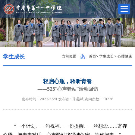
学生成长
当前位置：
首页
> 学生成长 > 心理健康
轻启心瓶，聆听青春
——525“心声驿站”活动回访
发布时间：2022/5/20
发布者：朱燕斌
访问次数：
10726
“
一个计划、一句祝福、一份提醒、一丝想念
……
寄存
心语，与未来对话。心声驿站将竭诚保密，等你归来。
”