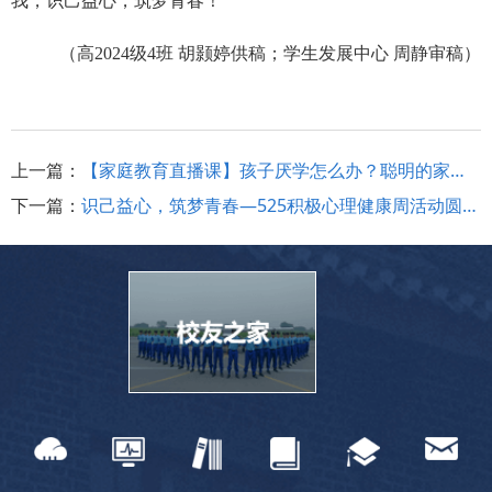
我，识己益心，筑梦青春！
（高
2024级4班 胡颢婷供稿；学生发展中心 周静审稿）
上一篇：
【家庭教育直播课】孩子厌学怎么办？聪明的家长这样做！
下一篇：
识己益心，筑梦青春—525积极心理健康周活动圆满开展