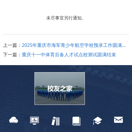
未尽事宜另行通知。
上一篇：
2025年重庆市海军青少年航空学校预录工作圆满结束
下一篇：
重庆十一中体育后备人才试点校测试圆满结束