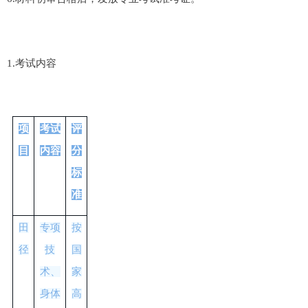
（二）考试
1.考试内容
项
考试
评
目
内容
分
标
准
田
专项
按
径
技
国
术、
家
身体
高