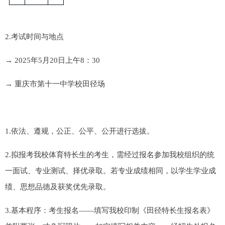
2.考试时间与地点
→ 2025年5月20日上午8：30
→ 重庆市第十一中学校田径场
（三）录取
1.依法、遵规，公正、公平、公开进行选拔。
2.拟报考我校体育特长生的考生，需经过报名参加我校组织的统
一面试、专业测试、择优录取。若专业成绩相同，以学生学业成
绩、思想品德及获奖优先录取。
3.基本程序：考生报名——填写我校印制《田径特长生报名表》