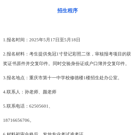
招生程序
（一）报名
1.报名时间：2025年5月17日至5月18日
2.报名材料：考生提供免冠1寸登记彩照二张，审核报考项目的获
奖证书原件并交复印件。同时交验身份证或户口簿并交复印件。
3.报名地点：重庆市第十一中学校修德楼1楼招生处办公室。
4.联系人：孙老师、颜老师
5.联系电话：62505601、
18716656706。
6.材料初审合格后，发放专业考试准考证。