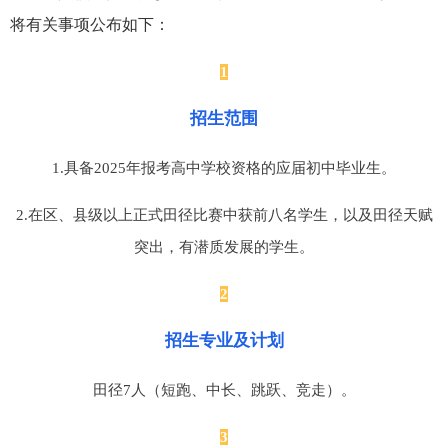
将有关事项公布如下：
1
招生范围
1.具备2025年报考高中学校资格的应届初中毕业生。
2.在区、县级以上正式田径比赛中获前八名学生，以及田径天赋
突出，有潜质发展的学生。
2
招生专业及计划
田径
7人（短跑、中长、跳跃、竞走）。
3