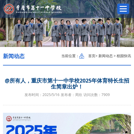
新闻动态
当前位置：
首页
> 新闻动态 > 校园快讯
@所有人，重庆市第十一中学校2025年体育特长生招
生简章出炉！
发布时间：2025/5/16
发布者：周欣
访问次数：
7909