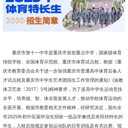
重庆市第十一中学是重庆市首批重点中学，国家级体育
传统学校、全国体育示范校、重庆市体育试点校。根据《重
庆市教育委员会关于进一步加强重庆市普通高中体育后备人
才试点校及重庆市中学生艺术团招生工作管理的通知》(渝教
体卫艺发〔2017〕5号)精神要求，为了提高中学生运动竞
技
水平，培养德、智、体全面发展人才，推动学校体育运动的
全面开展。根据市教委相关文件精神，经研究决定，面向全
市2025年初中应届毕业生招收一批品学兼优且有田径特长的
学生，入校后按规定参加运动队的日常训练及有关比赛。现