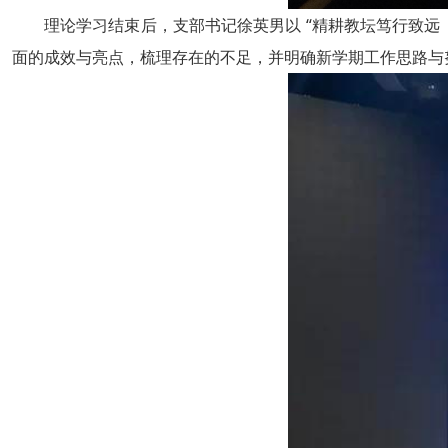
理论学习结束后，支部书记徐英男以 “精耕教坛笃行致
面的成效与亮点，梳理存在的不足，并明确新学期工作思路与