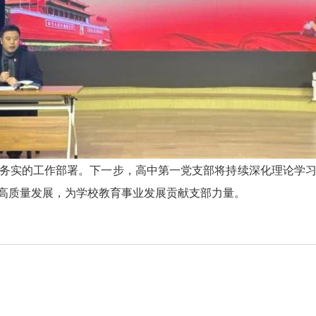
务实的工作部署。下一步，高中第一党支部将持续深化理论学
高质量发展，为学校教育事业发展贡献支部力量。