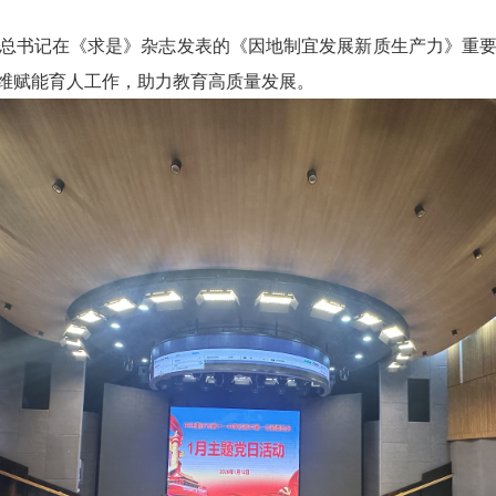
总书记在《求是》杂志发表的《因地制宜发展新质生产力》重
维赋能育人工作，助力教育高质量发展。