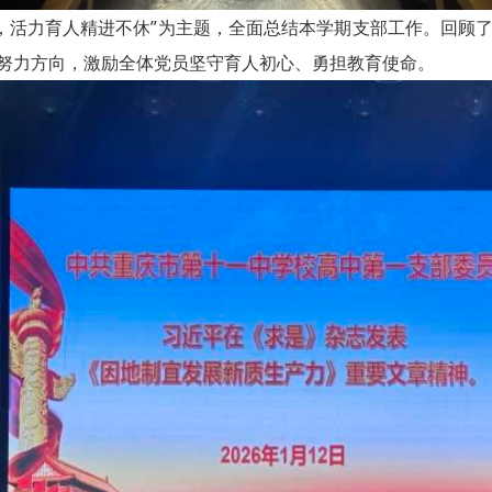
远，活力育人精进不休”为主题，全面总结本学期支部工作。回顾
努力方向，激励全体党员坚守育人初心、勇担教育使命。