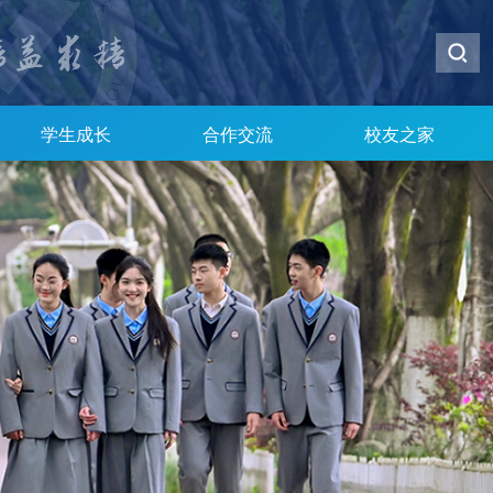
学生成长
合作交流
校友之家