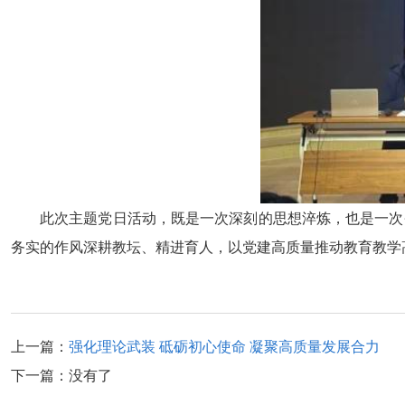
此次主题党日活动，既是一次深刻的思想淬炼，也是一次
务实的作风深耕教坛、精进育人，以党建高质量推动教育教学
上一篇：
强化理论武装 砥砺初心使命 凝聚高质量发展合力
下一篇：
没有了