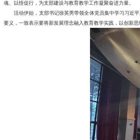
魂、以悟促行，为支部建设与教育教学工作凝聚奋进力量。
活动伊始，支部书记徐英男带领全体党员集中学习习近平
要义，一致表示要将新发展理念融入教育教学实践，以创新思