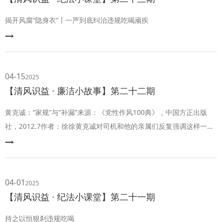
揭开风腐“隐身衣”丨一严到底纠治违规吃喝顽疾
04-15
2025
【清风识益 · 廉洁小故事】第二十二期
黄克诚：“家规”与“补漏”来源：《党性作风100典》，中国方正出版
社，2012.7作者：徐徐黄克诚对司机和他的亲属们反复强调这样一
条“家规”：小汽车是国家配给我办公用的，不能私用。家属子女坐着
公家的小汽车“抖威风”，不是我们党的作风，万万要不得。小儿子黄
晴结婚时，黄老叮嘱家人不摆酒席，不收礼。新娘子进门那天，有人
示意黄老用小汽车把新娘子接进门来，并说这一点也不过分，现在哪
04-01
2025
一家办喜事不动用汽车？黄
【清风识益 · 纪法小课堂】第二十一期
持之以恒狠刹违规吃喝