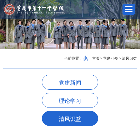
当前位置：
首页
> 党建引领 > 清风识益
党建新闻
理论学习
清风识益