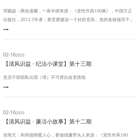
邓颖超：两份遗嘱，一座丰碑来源：《党性作风100典》，中国方正
出版社，2012.7作者：黄坚要建设一个好的党风，党的各级领导干
部，尤其是高级领导干部必须首先带头去实践。作为老一辈无产阶级
革命家，邓颖超本人就是一位严守党纪、党风端正、重品行、讲操守
的楷模。由于长期工作劳累，邓颖超不幸患上多种疾病，加之年事已
高，经过反复斟酌考虑，她便在1978年7月1日，郑重地写下了给党中
02-16
2025
央的一封信。这也是她的第一
【清风识益 · 纪法小课堂】第十三期
党员干部因私出国（境）不可擅自改变路线
02-16
2025
【清风识益 · 廉洁小故事】第十二期
张闻天：和风细雨暖人心，要做倡廉带头人来源：《党性作风100