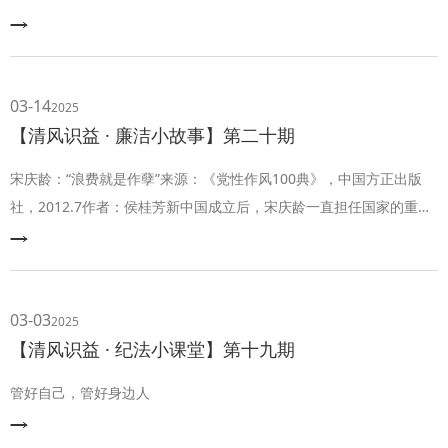
03-14
2025
【清风识益 · 廉洁小故事】第二十期
宋庆龄：“浪费就是作孽”来源：《党性作风100典》，中国方正出版
社，2012.7作者：侯桂芳新中国成立后，宋庆龄一直担任国家的重要
领导职务，但她始终保持着勤俭节约、艰苦朴素的作风。在广州大元
帅府时，她和孙中山吃着简单的饭菜，住着简陋的房子，甚至没有钱
安装防蚊蝇的纱窗。他们的勤务员曾这样评价宋庆龄：“宋庆龄对勤务
员很和气，从不苛求。她平时早餐也很简单，有时只吃点腐乳、白
03-03
2025
粥。她和孙先生的简朴生活，我
【清风识益 · 纪法小课堂】第十九期
管好自己，管好身边人