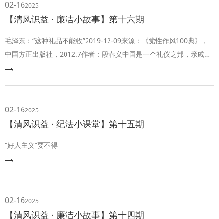
02-16
2025
【清风识益 · 廉洁小故事】第十六期
毛泽东：“这种礼品不能收”2019-12-09来源：《党性作风100典》，
中国方正出版社，2012.7作者：段春义中国是一个礼仪之邦，亲戚朋
友之间礼尚往来，古已有之，无可厚非。但是对于一个共产党员来
说，对礼品馈赠就要慎之又慎了。作为共产党创始人之一的毛泽东，
他的“礼品观”是值得全体共产党员学习和借鉴的。作为党和国家的领
导人，接见外宾是经常的事情，有时会收到他们馈赠的纪念性礼品。
02-16
2025
曾有工作人员劝毛泽
【清风识益 · 纪法小课堂】第十五期
“好人主义”要不得
02-16
2025
【清风识益 · 廉洁小故事】第十四期