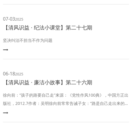
多个同志执行任务回来，供给部长看他们一天走下来，又累又饿的样
子，便为他们炒了四个菜。彭德怀坐到自己桌边，看到又是鱼又是豆
腐，便急了。他说：“为什么我要和别人两样，我是军阀，还是国民
07-03
2025
党？！”说着便离开了桌
【清风识益 · 纪法小课堂】第二十七期
坚决纠治不担当不作为问题
06-18
2025
【清风识益 · 廉洁小故事】第二十六期
徐向前：“孩子的路要自己走”来源：《党性作风100典》，中国方正出
版社，2012.7作者：吴明徐向前常常告诫子女：“路是自己走出来的！
不要因为有位当元帅的爸爸，当司长的妈妈，就靠爸爸妈妈去铺
路。”他对子女要求一向严厉。儿女们从不敢在他面前提什么额外的要
求。家乡人和亲戚们也都知道，他“不讲情面”。家乡人要求帮助买拖