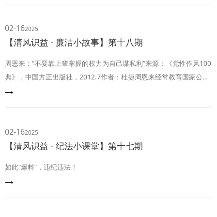
02-16
2025
【清风识益 · 廉洁小故事】第十八期
周恩来：“不要靠上辈掌握的权力为自己谋私利”来源：《党性作风100
典》，中国方正出版社，2012.7作者：杜捷周恩来经常教育国家公职
人员真正做到为政清廉，强调领导干部要过好“五关”，即过思想关、
政治关、社会关、亲属关和生活关。周恩来常常告诫亲属们，不要靠
上辈掌握的权力为自己谋私利，也不要有任何优越感，要同普通百姓
子女一样。周恩来与邓颖超没有子女，但是亲属很多。他们对亲属既
02-16
2025
疼爱又严格要求，决不因为
【清风识益 · 纪法小课堂】第十七期
如此“爆料”，违纪违法！