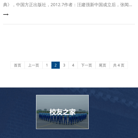
典》，中国方正出版社，2012.7作者：汪建强新中国成立后，张闻天
被委派到苏联担任大使。他上任后，看到大使馆里存在许多浪费现
象，于是在大使馆的全体人员大会上指出：“外交人员代表国家，参加
涉外活动虽然不能过于寒酸，但绝不能摆‘穷阔气’，尤其是内部工作人
员更不能铺张浪费。”在他的建议下，大使馆的工作人员，自动减低了
各自的工资，并开始交纳住房
首页
上一页
1
2
3
4
下一页
尾页
共 4 页