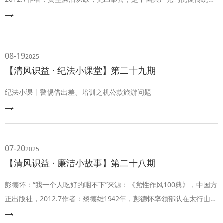
作风，也是党员领导干部时时处处表现于点点滴滴的平凡生活之中的
政治品质。邓颖超无疑是具有这种政治品质的典型代表，她位高而不
自居，一生克勤克俭，廉洁奉公，始终保持人民公仆的本色。1980年
6月，时任全国人民代表大会常务委员会副委员长的邓颖超同志，率领
08-19
2025
中华人民共和国全国人
【清风识益 · 纪法小课堂】第二十九期
纪法小课丨警惕借出差、培训之机公款旅游问题
07-20
2025
【清风识益 · 廉洁小故事】第二十八期
彭德怀：“我一个人吃好的咽不下”来源：《党性作风100典》，中国方
正出版社，2012.7作者：黎德雄1942年，彭德怀率领部队在太行山
反“扫荡”。那时，部队的生活条件相当艰苦。有一次，彭德怀带着十