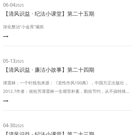
拉机，他叫秘书回信说：这是国家统配的物资，不能去走后门。他有
06-04
2025
个侄儿在黑龙江工作，要求
【清风识益 · 纪法小课堂】第二十五期
深化整治“小金库”顽疾
05-13
2025
【清风识益 · 廉洁小故事】第二十四期
谭震林：一个针线包来源：《党性作风100典》，中国方正出版社，
2012.7作者：侯桂芳谭震林一生艰苦朴素，勤俭节约，从不搞特殊
化。在战争年代，部队每到一个地方，分配给他较大或较好的房子，
他总是不住，让给司令员们。他常说：“他们的工作比我更重要，我只
要有一个睡觉的地方就可以了。”他从不搞特殊化，和战士们一起吃大
锅饭，啃窝窝头。警卫员给他打来小灶饭菜，他非但坚决不肯吃，反
04-30
2025
而为此还饿了好几顿。他对身边
【清风识益 · 纪法小课堂】第二十三期