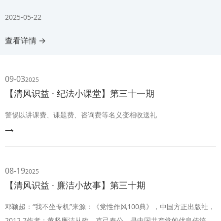
根基会议伊始，章显..
2025-05-22
查看详情 →
09-03
2025
【清风识益 · 纪法小课堂】第三十一期
警惕以讲课费、课题费、咨询费等名义变相收送礼
08-19
2025
【清风识益 · 廉洁小故事】第三十期
邓颖超：“我不坐专机”来源：《党性作风100典》，中国方正出版社，
2012.7作者：黄坚廉洁从政，克己奉公，是中国共产党的优良传统和