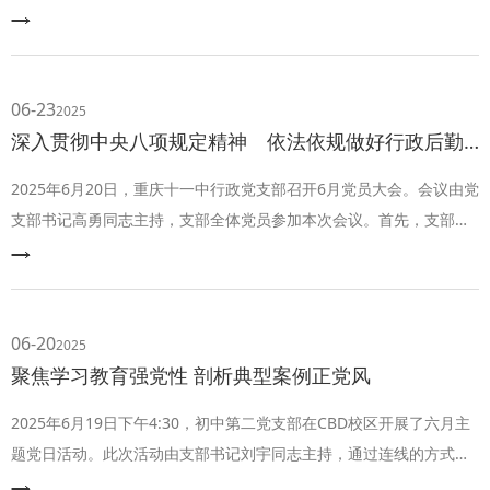
同志参加会议。本次大会以开展深入贯彻中央八项规定精神学习教育
为主题，通过党课学习、案例警示、心得分享以及庆祝党员“政治生
日”等环节，进一步强化党员的党性修养和纪律意识。一、支部书记上
党课会议伊始，杨柳青书记为全体党员上了一堂题为“深入践行中央八
06-23
2025
项规定精神，永葆党的先进性
深入贯彻中央八项规定精神 依法依规做好行政后勤工作
2025年6月20日，重庆十一中行政党支部召开6月党员大会。会议由党
支部书记高勇同志主持，支部全体党员参加本次会议。首先，支部全
体党员进行了政治理论学习。根据校党委安排，集中学习了习近平总
书记《激励新时代青年在中国式现代化建设中挺膺担当》《锲而不舍
落实中央八项规定精神，以优良党风引领社风民风》等重要文章、重
要讲话，以及《中国共产党章程》部分章节等内容。随后，党支部书
06-20
2025
记高勇以《深入贯彻中央八项规定
聚焦学习教育强党性 剖析典型案例正党风
2025年6月19日下午4:30，初中第二党支部在CBD校区开展了六月主
题党日活动。此次活动由支部书记刘宇同志主持，通过连线的方式，
实现了两个校区的党员同志共同参与活动。活动伊始，在刘宇书记的