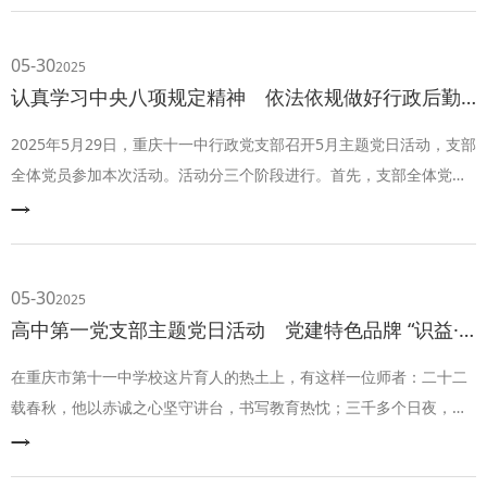
定精神学习教育相关学习资料以及习近平总书记重要讲话精神。通过
学习，党员政治理论素养显著提升，党规党纪意识进一步强化。大家
一致表示，将以中央八项规定精神为标尺，把纪律要求融入日常，永
05-30
2025
葆共产党人清正廉洁的政治本色，始终践
认真学习中央八项规定精神 依法依规做好行政后勤工作
2025年5月29日，重庆十一中行政党支部召开5月主题党日活动，支部
全体党员参加本次活动。活动分三个阶段进行。首先，支部全体党员
进行了政治理论学习。根据校党委安排，集中学习了习近平总书记4月
3日上午在参加首都义务植树活动时的重要讲话精神，深入贯彻中央八
项规定精神学习教育相关学习资料，《中国共产党纪律处分条例》有
关章节，以及《中国共产党章程》和《中国共产党简史》部分章节。
05-30
2025
随后，支部党员交流了学习心
高中第一党支部主题党日活动 党建特色品牌 “识益·暖时光”党员讲述“十一”人故事（第七期）
在重庆市第十一中学校这片育人的热土上，有这样一位师者：二十二
载春秋，他以赤诚之心坚守讲台，书写教育热忱；三千多个日夜，他
用坚实臂膀托举梦想，铺就成长之路。他就是——徐顺光同志，一位
用执着与热爱诠释教育初心，以智慧和温情点亮无数学子未来的桃李