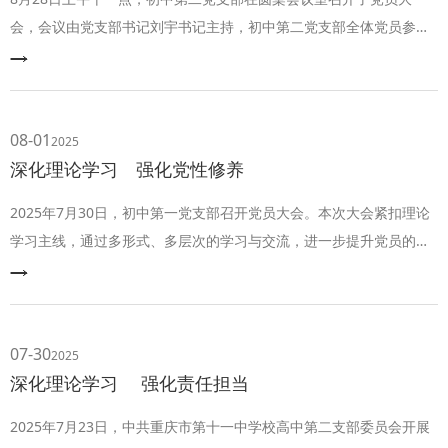
会，会议由党支部书记刘宇书记主持，初中第二党支部全体党员参加
了此次会议。会议的第一议题是集中学习，由刘宇书记领学习近平总
书记在《求是》杂志发表的重要文章《加快建设教育强国》。刘书记
强调了教育强国建设的重要意义，并结合支部的实际情况，鼓励党员
教师们将文章精神贯彻到日常教学工作中，为培养德智体美劳全面发
08-01
2025
展的社会主义建设者和接班人贡献力量。会
深化理论学习 强化党性修养
2025年7月30日，初中第一党支部召开党员大会。本次大会紧扣理论
学习主线，通过多形式、多层次的学习与交流，进一步提升党员的政
治素养和党性修养，全体党员以饱满的热情参与其中，会议氛围浓厚
且富有成效。一、集中学习，筑牢思想根基议程一，聚焦集中学习习
近平会议精神和思想。会上，党支部书记杨柳青带领全体党员深入学
习了习近平总书记在近期重要会议上的讲话精神以及习近平新时代中
07-30
2025
国特色社会主义思想的核心要义，比
深化理论学习 强化责任担当
2025年7月23日，中共重庆市第十一中学校高中第二支部委员会开展