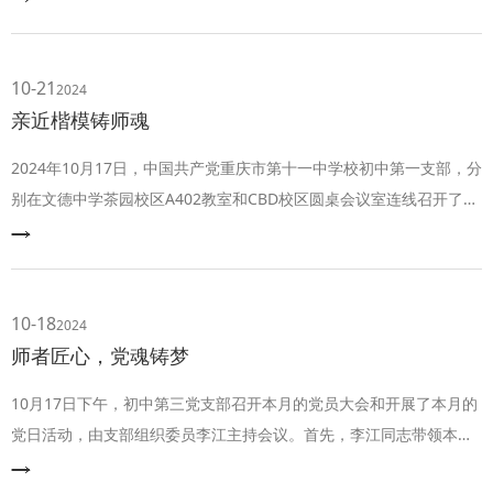
部全体党员集中学习了习近平总书记的最新重要讲话精神和相关会
议、文件精神，特别是《进一步形成大保护大开放高质量发展新格局
奋力谱写西部大开发新篇章》以及《中央党的建设工作领导小组召开
10-21
2024
会议研究部署党纪学习教育工作蔡奇
亲近楷模铸师魂
2024年10月17日，中国共产党重庆市第十一中学校初中第一支部，分
别在文德中学茶园校区A402教室和CBD校区圆桌会议室连线召开了
2024年10月党员大会，会议由党支部书记周登秀主持，支部全体党员
参加会议。本次大会主要分为以下内容：周书记组织学习教书育人楷
模先进事迹；学习《中国共产党章程》第七章；召开初中第一支部委
员会选举大会。初中第一支部委员会选举大会周书记组织党员同志学
10-18
2024
习教书育人楷模先进事
师者匠心，党魂铸梦
10月17日下午，初中第三党支部召开本月的党员大会和开展了本月的
党日活动，由支部组织委员李江主持会议。首先，李江同志带领本支
部党员同志们学习了习近平总书记最新重要讲话精神和相关会议、文