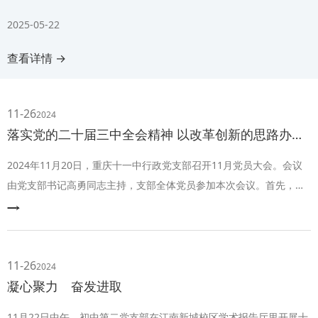
根基会议伊始，章显..
2025-05-22
查看详情 →
11-26
2024
落实党的二十届三中全会精神 以改革创新的思路办好人民满意教育
2024年11月20日，重庆十一中行政党支部召开11月党员大会。会议
由党支部书记高勇同志主持，支部全体党员参加本次会议。首先，支
部全体党员进行了政治理论学习，大家根据校党委工作安排，认真学
习了习近平总书记最新重要讲话精神，以及党的二十届三中全会精
神、《中共中央关于进一步全面深化改革推进中国式现代化的决定》
《中国共产党章程》《中国共产党纪律处分条例》等内容。集中学习
11-26
2024
后，支部党员根据学习内容，紧密结
凝心聚力 奋发进取
11月22日中午，初中第二党支部在江南新城校区学术报告厅里开展十