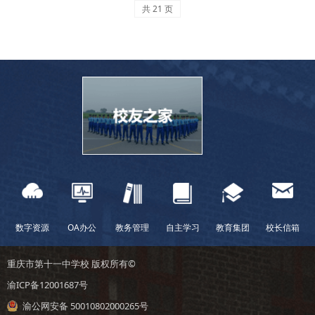
共 21 页
数字资源
OA办公
教务管理
自主学习
教育集团
校长信箱
重庆市第十一中学校 版权所有©
渝ICP备12001687号
渝公网安备 50010802000265号