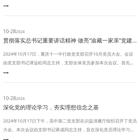
主题党日活动。大会由支部组织委员周霞同志主持，会议主要议程为
学习习近平总书记最新重要讲话精神和相关会议、文件精神。在此次
会议上，周霞同志领学了《中国共产党第二十届中央委员会第三次全
体会议精神》，谭远松同志领学了《中共中央关于进一步全面深化改
10-28
2024
革推进中国式现代化的决定》，
贯彻落实总书记重要讲话精神 做亮“渝藏一家亲”党建品牌
2024年10月17日，重庆十一中行政党支部召开10月党员大会。会议
由党支部书记谭远松同志主持，支部全体党员参加本次会议。首先，
支部全体党员进行了政治理论学习，大家根据校党委工作安排，认真
学习了习近平总书记最新重要讲话精神，以及《中国共产党章程》、
《中国共产党简史》、《中国共产党纪律处分条例》相关章节。集中
学习后，支部党员根据学习内容，紧密结合自身工作职能职责，开展
10-28
2024
了学习交流。谢晓斌同志谈到，习
深化党的理论学习，夯实理想信念之基
2024年10月17日下午，高中第二党支部在识益演播厅组织召开了党员
大会。本次会议由支部书记蒋成同志主持，旨在深化党员理论学习，
强化党纪教育，并为党员庆祝政治生日。会上，蒋成书记首先带领支