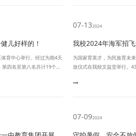
07-13
2024
一健儿好样的！
我校2024年海军招飞录取
寿区体育中心举行。经过为期4天
为国家育英才，为民族育未来
，第四名至第八名共计19个。
放仪式在我校文益堂举行。4
得5金、4银、1铜、2个第
接过录取通知书，正式成为“
07-09
2024
开展2024年新教师培训
守护暑假，安全不放假—