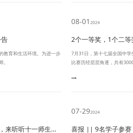
08-01
2024
公告
2个一等奖，1个二等奖，6
的教育和生活环境。为进一步
7月31日，第十七届全国中
师。
比赛历经层层角逐，共有300
我校高2026届田家锴、高2
6名学生获三等奖！
07-29
2024
听十一师生的感悟与收获
喜报 || 9名学子