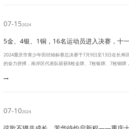
07-15
2024
5金、4银、1铜，16名运动员进入决赛，十
2024重庆市青少年田径锦标赛总决赛于7月9日至13日在长
的奋力拼搏，南岸区代表队斩获8枚金牌、7枚银牌、7枚铜牌
其中，我校16名队员代表南岸区进入总决赛，为南岸区代表队取
四名、2个第五名、2个第六名、3个第八名。
07-10
2024
弦歌不辍共成长，芳华待灼启新程——重庆十一中教育集团