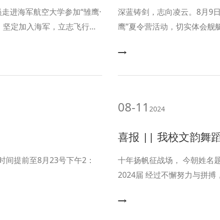
员走进海军航空大学参加“雏鹰·
深蓝铸剑，志向凌云。8月9日
活，坚定加入海军，立志飞行的
鹰”夏令营活动，切实体会舰
08-11
2024
喜报 || 我校文韵舞
间提前至8月23号下午2：
十年扬帆征战场， 今朝姓名题金榜。 2024年高考录取情况陆续揭晓， 我校文韵舞蹈团高
2024届 经过不懈努力与拼搏， 结出累累硕果。 未来， 愿你们前程似锦， 舞出人生新精
彩！