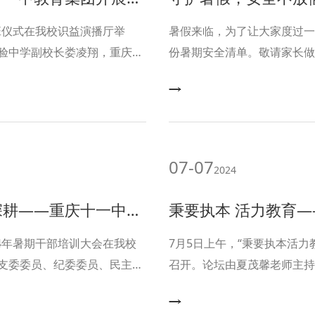
班仪式在我校识益演播厅举
暑假来临，为了让大家度过一
验中学副校长娄凌翔，重庆十
份暑期安全清单。敬请家长做
，文德实验中学教务处干事田
望同学们在假期里，加强自我
位新教师参加。
07-07
2024
展2024年暑期干部培训大会
秉要执本 活力教育—
4年暑期干部培训大会在我校
7月5日上午，“秉要执本活
支委委员、纪委委员、民主党
召开。论坛由夏茂馨老师主持
齐聚一堂，共同踏上一场关于