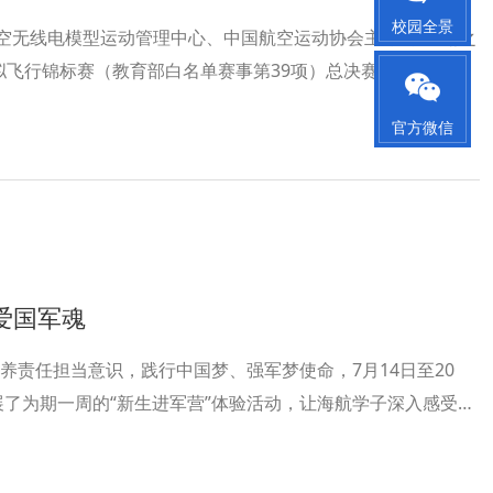
校园全景
航空无线电模型运动管理中心、中国航空运动协会主办的“滑翔之
拟飞行锦标赛（教育部白名单赛事第39项）总决赛在海南博鳌
市的240支顶级团队，共2588人参加了比赛。
官方微信
爱国军魂
养责任担当意识，践行中国梦、强军梦使命，7月14日至20
开展了为期一周的“新生进军营”体验活动，让海航学子深入感受军
常生活与训练，培养组织纪律性和团队合作精神。