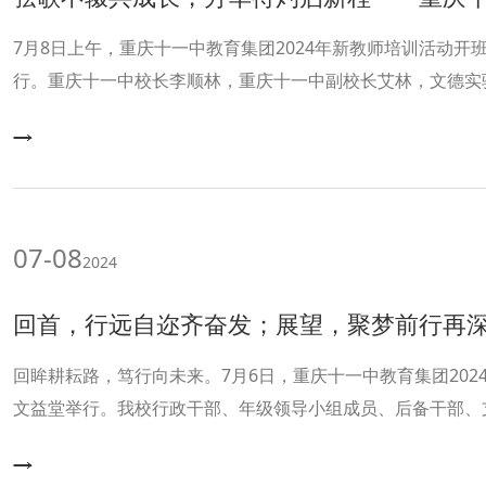
7月8日上午，重庆十一中教育集团2024年新教师培训活动开
行。重庆十一中校长李顺林，重庆十一中副校长艾林，文德实
一中教务处副主任刘东华、杨洪、刘志荣，教务处干事余飞扬
卫出席。会议由甘恬和石颖两位青年教师主持，教育集团75
07-08
2024
回首，行远自迩齐奋发；展望，聚梦前行再深耕——重庆十一中教育集团开
回眸耕耘路，笃行向未来。7月6日，重庆十一中教育集团202
文益堂举行。我校行政干部、年级领导小组成员、后备干部、
派代表、党员代表、关工委代表以及集团内兄弟学校管理团队
成长与突破的旅程。