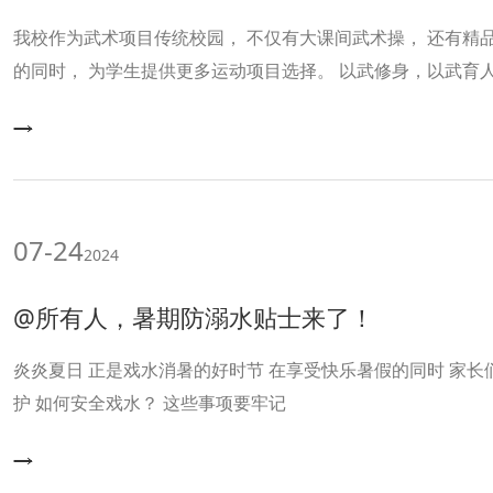
我校作为武术项目传统校园， 不仅有大课间武术操， 还有精品武术选修课， 弘扬武术文化
的同时， 为学生提供更多运动项目选择。 以武修身，以武育人， 让我们来看中国教育电视
台报道， 听听十一师生的感悟收获
07-24
2024
@所有人，暑期防溺水贴士来了！
炎炎夏日 正是戏水消暑的好时节 在享受快乐暑假的同时 家
护 如何安全戏水？ 这些事项要牢记