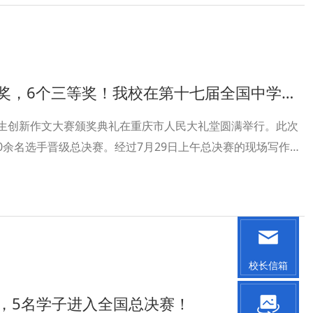
个三等奖！我校在第十七届全国中学生创新作文大赛中斩获佳绩
学生创新作文大赛颁奖典礼在重庆市人民大礼堂圆满举行。此次
0余名选手晋级总决赛。经过7月29日上午总决赛的现场写作，
025届万之颜荣获一等奖，高2026届陈乾云尉荣获二等奖，另有
校长信箱
参赛，5名学子进入全国总决赛！