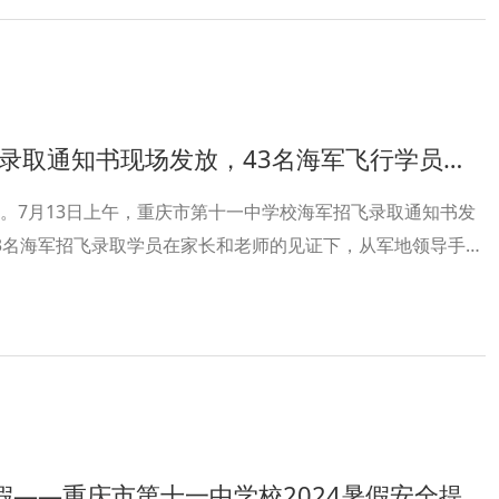
通知书现场发放，43名海军飞行学员从这里“起飞”！
。7月13日上午，重庆市第十一中学校海军招飞录取通知书发
3名海军招飞录取学员在家长和老师的见证下，从军地领导手中
海军飞行学员”一份子，继续矢志海空，逐梦深蓝！
—重庆市第十一中学校2024暑假安全提示清单