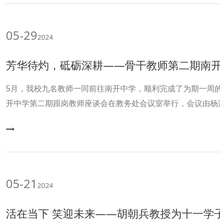
05-29
2024
芳华待灼，砥砺深耕——骨干教师第二期南开中学跟
5月，我校九名教师一同前往南开中学，顺利完成了为期一周的
开中学第二期跟岗教师座谈会在教务处会议室举行，会议由杨
教务处负责人刘东华副主任、刘志荣副主任以及谭艳红干事等
05-21
2024
活在当下 笑迎未来——胡朝兵教授为十一学子带来焦虑