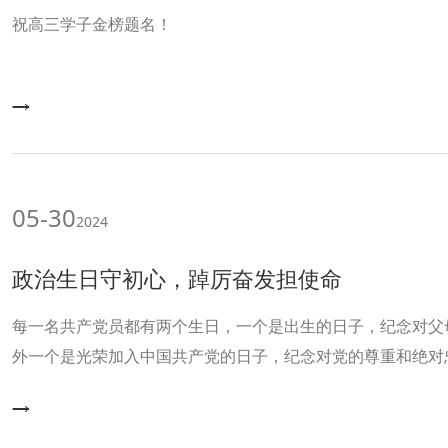
祝高三学子金榜题名！
05-30
2024
政治生日守初心，踔厉奋发担使命
每一名共产党员都有两个生日，一个是出生的日子，纪念对父
外一个是光荣加入中国共产党的日子，纪念对党的尊重和绝对
员身份意识、初心意识和担当意识，高中第一党支部每月都会
办集体“政治生日”活动。