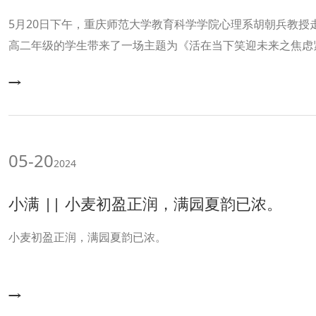
5月20日下午，重庆师范大学教育科学学院心理系胡朝兵教授
高二年级的学生带来了一场主题为《活在当下笑迎未来之焦虑
此次讲座是我校“同心奋楫，携手育心”525心理健康月主题活
生心理健康宣传教育月活动号召，整合各方资源共同提升学生
适能力。
05-20
2024
小满 || 小麦初盈正润，满园夏韵已浓。
小麦初盈正润，满园夏韵已浓。