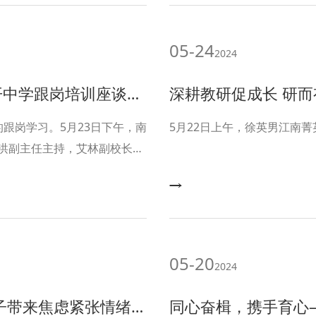
05-24
2024
岗培训座谈会顺利开展
深耕教研促成长 研而有道众行远
跟岗学习。5月23日下午，南
5月22日上午，徐英男江南
洪副主任主持，艾林副校长、
出席会议。
05-20
2024
紧张情绪调适专题心理讲座
同心奋楫，携手育心——新时代校家社医