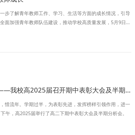
一步了解青年教师工作、学习、生活等方面的成长情况，引导
全面加强青年教师队伍建设，推动学校高质量发展，5月9日，
了高一、高二年级青年教师座谈会。校长李顺林，党委委员、
教务处副主任刘东华、副主任刘志荣、副主任杨洪，德育处副
二年级主任、年级组长以及所有青年教师参与。
我校高2025届召开期中表彰大会及半期分析会
，惜流年。学期过半，为表彰先进，发挥榜样引领作用，进一
日下午，高2025届举行了高二下期中表彰大会及半期分析会。