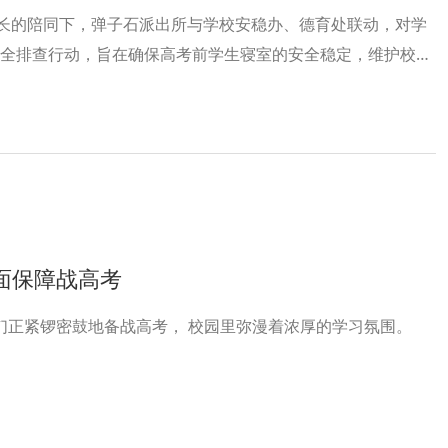
校长的陪同下，弹子石派出所与学校安稳办、德育处联动，对学
全排查行动，旨在确保高考前学生寝室的安全稳定，维护校园
线。
面保障战高考
高考在即， 高2024届的师生们正紧锣密鼓地备战高考， 校园里弥漫着浓厚的学习氛围。