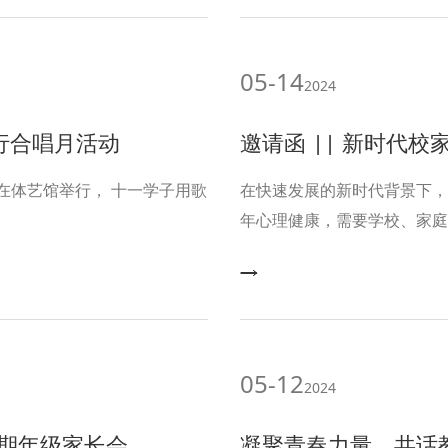
05-14
2024
行合唱月活动
邀请函 || 新时代校家社医守护青
在快速发展的新时代背景下，
年心理健康，需要学校、家庭
教育集团特举办“同心奋楫·
一中教育集团心理健康主题活
05-12
2024
下期年级家长会
凝聚青春力量，共话