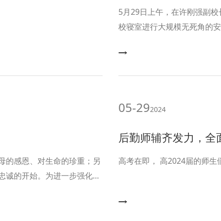
5月29日上午，在许刚强副
校寝室进行大规模无死角的安
的整体安全环境，筑牢安全防
05-29
2024
后勤师辅齐发力，全
母的感恩、对生命的珍重；另
忠诚的开始。为进一步强化党
为本月政治生日的党员同志举