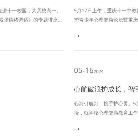
走进十一校园，为我校高一、
5月17日上午，重庆十一中
紧张情绪调适》的专题讲座。
护青少年心理健康论坛暨重庆
动之一，旨在响应首个全国学
校、家庭、社会和医疗机构的
的心理健康知识水平和心理调
05-16
2024
心航破浪护成长，智
心海引航灯，携手护心灵。5
授，就学校心理健康教育工作
教师进修学院学生发展指导部
出席会议，南岸边玉芳名师团