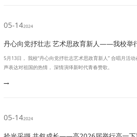
05-14
2024
丹心向党抒壮志 艺术思政育新人——我校举
5月13日， 我校“丹心向党抒壮志艺术思政育新人” 合唱月活动在体艺馆举行， 十一学子用歌
声表达对祖国的热情， 深情演绎新时代青春赞歌。
05-14
2024
拾光采撷 共叙成长——高2026届举行高一