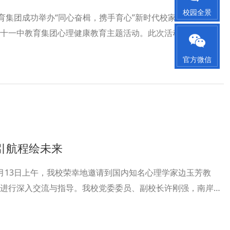
校园全景
教育集团成功举办“同心奋楫，携手育心”新时代校家社医联动守
十一中教育集团心理健康教育主题活动。此次活动旨在加强学
合作，共同关注青少年心理健康。
官方微信
引航程绘未来
月13日上午，我校荣幸地邀请到国内知名心理学家边玉芳教
进行深入交流与指导。我校党委委员、副校长许刚强，南岸区
主任吴灯，南岸区教师进修学院质量监测与评价中心主任刘莎
队工作室学员参会，会议由德育处负责人应刚主持。