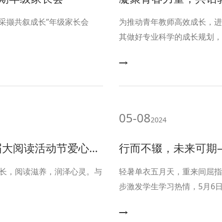
声 5月11日 高2026届举行了高一下期 “拾光采撷共叙成长”年级家长会
为推动青年教师高效成长，进
其做好专业科学的成长规划，
在体艺馆圆桌会议室分别召开
副校长许刚强，副校长艾林，
主任应刚出席会议，高一、高
05-08
2024
节爱心义卖活动圆满结束
行而不辍，未来可期——
流长，阅读滋养，润泽心灵。与
轻暑单衣五月天，重来间屈指
步激发学生学习热情，5月6